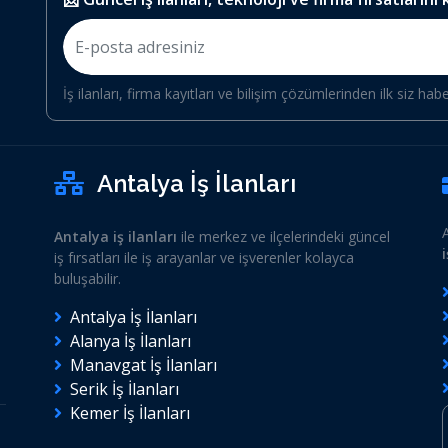
İş ilanları, firma kayıtları ve bilişim çözümlerinden ilk siz hab
Antalya İş İlanları
Antalya iş ilanları
ile merkez ve ilçelerindeki güncel
iş fırsatları ile iş arayanlar ve işverenler kolayca
buluşabilir.
Antalya İş İlanları
Alanya İş İlanları
Manavgat İş İlanları
Serik İş İlanları
Kemer İş İlanları