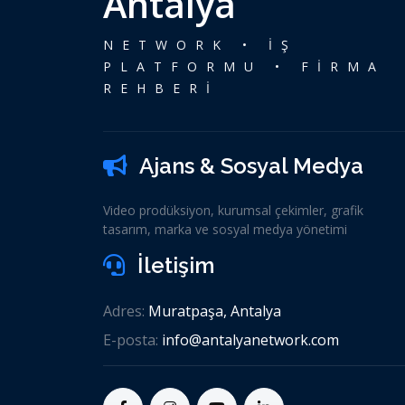
Antalya
NETWORK • İŞ
PLATFORMU • FİRMA
REHBERİ
Ajans & Sosyal Medya
Video prodüksiyon, kurumsal çekimler, grafik
tasarım, marka ve sosyal medya yönetimi
İletişim
Adres:
Muratpaşa, Antalya
E-posta:
info@antalyanetwork.com