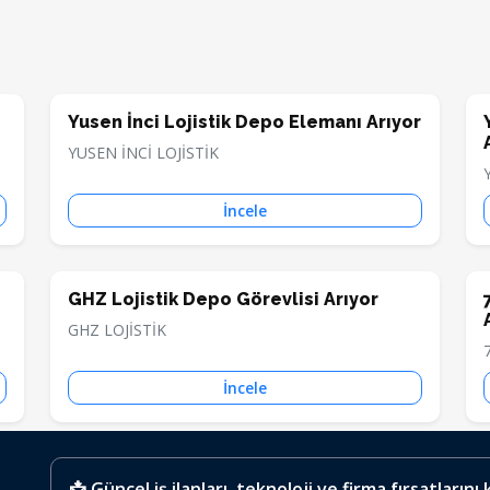
Yusen İnci Lojistik Depo Elemanı Arıyor
YUSEN İNCİ LOJİSTİK
İncele
GHZ Lojistik Depo Görevlisi Arıyor
GHZ LOJİSTİK
İncele
📩 Güncel iş ilanları, teknoloji ve firma fırsatlarını