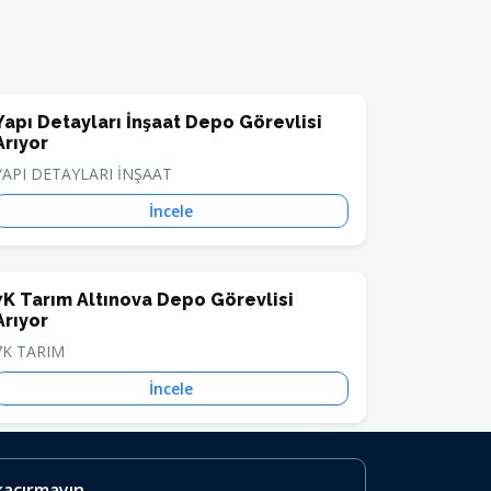
Yapı Detayları İnşaat Depo Görevlisi
Arıyor
YAPI DETAYLARI İNŞAAT
İncele
7K Tarım Altınova Depo Görevlisi
Arıyor
7K TARIM
İncele
 kaçırmayın