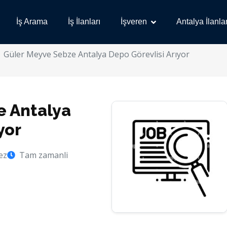
İş Arama
İş İlanları
İşveren
Antalya İlanlar
Güler Meyve Sebze Antalya Depo Görevlisi Arıyor
e Antalya
yor
ez
Tam zamanli