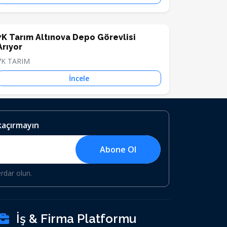
7K Tarım Altınova Depo Görevlisi
Arıyor
7K TARIM
İncele
 kaçırmayın
Abone Ol
erdar olun.
İş & Firma Platformu