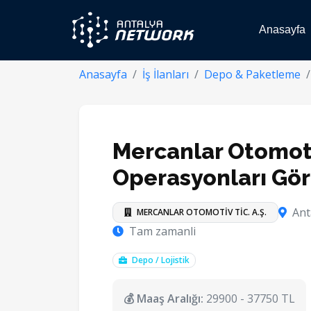
Anasayfa
Anasayfa
İş İlanları
Depo & Paketleme
Mercanlar Otomot
Operasyonları Göre
Ant
MERCANLAR OTOMOTİV TİC. A.Ş.
Tam zamanli
Depo / Lojistik
💰 Maaş Aralığı:
29900 - 37750 TL