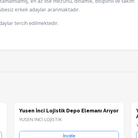
 tamamlamış, en az lise mezunu, dinamik, disiplinli ve takım
rübesiz erkek adaylar aranmaktadır.
aylar tercih edilmektedir.
Yusen İnci Lojistik Depo Elemanı Arıyor
YUSEN İNCİ LOJİSTİK
İncele