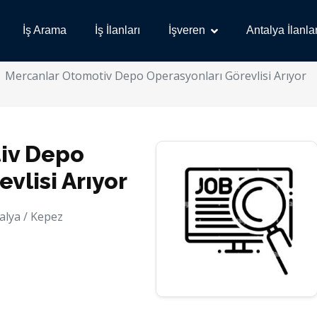
İş Arama
İş İlanları
İşveren
Antalya İlanlar
Mercanlar Otomotiv Depo Operasyonları Görevlisi Arıyor
iv Depo
vlisi Arıyor
alya / Kepez