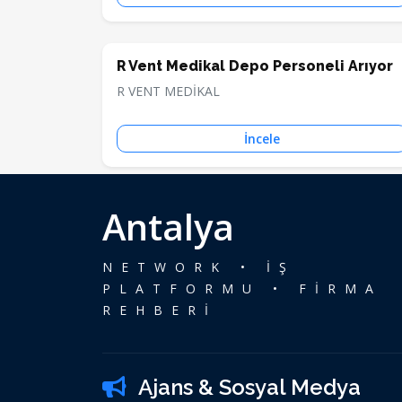
R Vent Medikal Depo Personeli Arıyor
R VENT MEDİKAL
İncele
Antalya
NETWORK • İŞ
PLATFORMU • FİRMA
REHBERİ
Ajans & Sosyal Medya