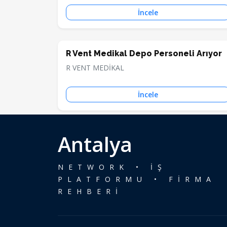
İncele
R Vent Medikal Depo Personeli Arıyor
R VENT MEDİKAL
İncele
Antalya
NETWORK • İŞ
PLATFORMU • FİRMA
REHBERİ