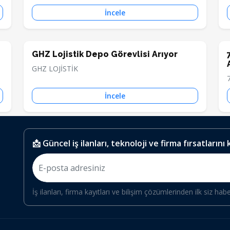
İncele
GHZ Lojistik Depo Görevlisi Arıyor
GHZ LOJİSTİK
İncele
📩 Güncel iş ilanları, teknoloji ve firma fırsatlarını
İş ilanları, firma kayıtları ve bilişim çözümlerinden ilk siz hab