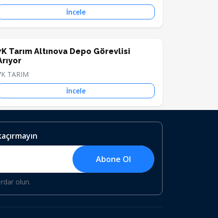
İncele
7K Tarım Altınova Depo Görevlisi
Arıyor
7K TARIM
İncele
 kaçırmayın
Abone Ol
erdar olun.