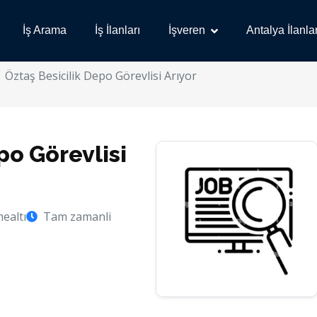
İş Arama
İş İlanları
İşveren
Antalya İlanlar
Öztaş Besicilik Depo Görevlisi Arıyor
po Görevlisi
ealtı
Tam zamanli