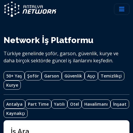
Network İş Platformu
Türkiye genelinde şoför, garson, güvenlik, kurye ve
daha birçok sektörde güncel iş ilanlarını keşfedin.
50+ Yaş
Şoför
Garson
Güvenlik
Aşçı
Temizlikçi
Kurye
Antalya
Part Time
Yatılı
Otel
Havalimanı
İnşaat
Kaynakçı
İş Ara