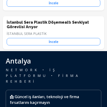
İncele
İstanbul Sera Plastik Döşemealtı Sevkiyat
Görevlisi Arıyor
İSTANBUL SERA PLASTİK
İncele
Antalya
NETWORK • İŞ
PLATFORMU • FİRMA
REHBERİ
📩 Güncel iş ilanları, teknoloji ve firma
fırsatlarını kaçırmayın