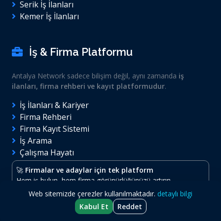
Serik İş İlanları
Kemer İş İlanları
İş & Firma Platformu
Antalya Network sadece bilişim değil, aynı zamanda
iş
ilanları, firma rehberi ve kayıt platformudur
.
İş İlanları & Kariyer
Firma Rehberi
Firma Kayıt Sistemi
İş Arama
Çalışma Hayatı
🚀
Firmalar ve adaylar için tek platform
Hem iş bulun, hem firma görünürlüğünüzü artırın.
Web sitemizde çerezler kullanılmaktadır.
detaylı bilgi
Kabul Et
Reddet
© 2026
Antalya Network
- Tüm hakları saklıdır.