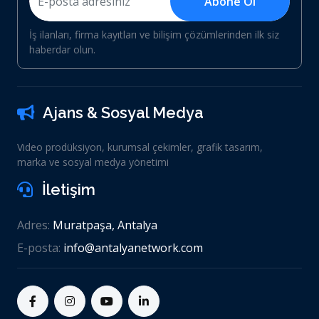
Abone Ol
İş ilanları, firma kayıtları ve bilişim çözümlerinden ilk siz
haberdar olun.
Ajans & Sosyal Medya
Video prodüksiyon, kurumsal çekimler, grafik tasarım,
marka ve sosyal medya yönetimi
İletişim
Adres:
Muratpaşa, Antalya
E-posta:
info@antalyanetwork.com