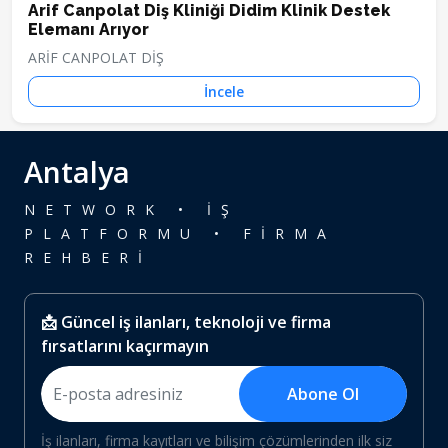
Arif Canpolat Diş Kliniği Didim Klinik Destek
Elemanı Arıyor
ARİF CANPOLAT DİŞ
İncele
Antalya
NETWORK • İŞ
PLATFORMU • FİRMA
REHBERİ
📩 Güncel iş ilanları, teknoloji ve firma
fırsatlarını kaçırmayın
Abone Ol
İş ilanları, firma kayıtları ve bilişim çözümlerinden ilk siz