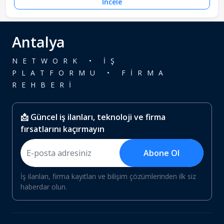
İncele
Antalya
NETWORK • İŞ
PLATFORMU • FİRMA
REHBERİ
📩 Güncel iş ilanları, teknoloji ve firma
fırsatlarını kaçırmayın
Abone Ol
İş ilanları, firma kayıtları ve bilişim çözümlerinden ilk siz
haberdar olun.