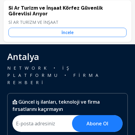
Si Ar Turizm ve İnşaat Körfez Güvenlik
Görevlisi Arıyor
Sİ AR TURİZM VE İNŞAAT
İncele
Antalya
NETWORK • İŞ
PLATFORMU • FİRMA
REHBERİ
📩 Güncel iş ilanları, teknoloji ve firma
fırsatlarını kaçırmayın
Abone Ol