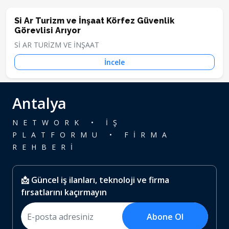
Si Ar Turizm ve İnşaat Körfez Güvenlik
Görevlisi Arıyor
Sİ AR TURİZM VE İNŞAAT
İncele
Antalya
NETWORK • İŞ
PLATFORMU • FİRMA
REHBERİ
📩 Güncel iş ilanları, teknoloji ve firma
fırsatlarını kaçırmayın
Abone Ol