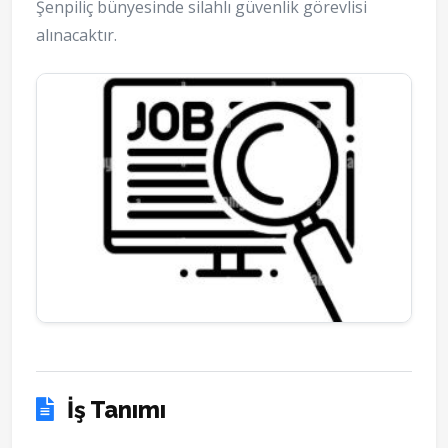
Şenpiliç bünyesinde silahlı güvenlik görevlisi
alınacaktır.
İş Tanımı