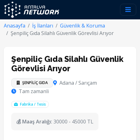
Anasayfa
İş İlanları
Güvenlik & Koruma
Şenpiliç Gıda Silahlı Güvenlik Görevlisi Arıyor
Şenpiliç Gıda Silahlı Güvenlik
Görevlisi Arıyor
Adana / Sarıçam
ŞENPİLİÇ GIDA
Tam zamanli
Fabrika / Tesis
💰 Maaş Aralığı:
30000 - 45000 TL