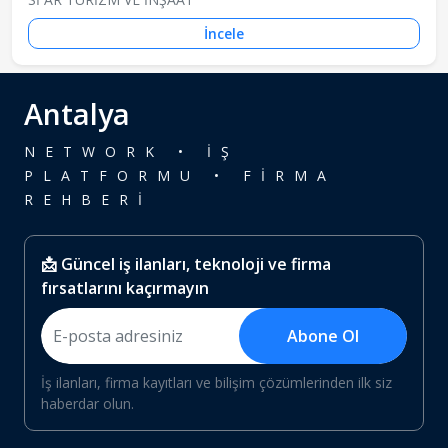
İncele
Antalya
NETWORK • İŞ
PLATFORMU • FİRMA
REHBERİ
📩 Güncel iş ilanları, teknoloji ve firma
fırsatlarını kaçırmayın
Abone Ol
İş ilanları, firma kayıtları ve bilişim çözümlerinden ilk siz
haberdar olun.