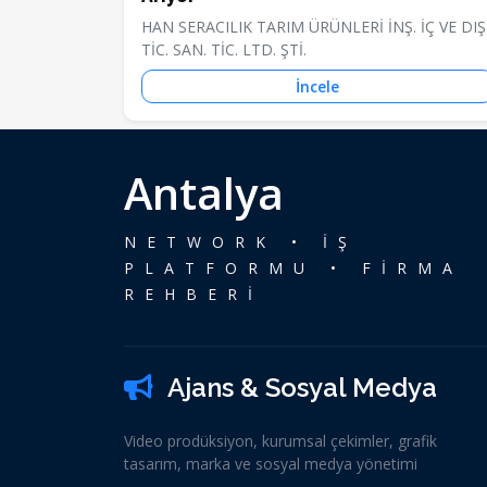
HAN SERACILIK TARIM ÜRÜNLERİ İNŞ. İÇ VE DIŞ
TİC. SAN. TİC. LTD. ŞTİ.
İncele
Antalya
NETWORK • İŞ
PLATFORMU • FİRMA
REHBERİ
Ajans & Sosyal Medya
Video prodüksiyon, kurumsal çekimler, grafik
tasarım, marka ve sosyal medya yönetimi