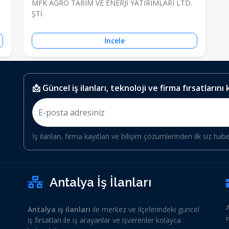
MFK AGRO TARIM VE ENERJİ YATIRIMLARI LTD.
ŞTİ.
İncele
📩 Güncel iş ilanları, teknoloji ve firma fırsatlarını
İş ilanları, firma kayıtları ve bilişim çözümlerinden ilk siz hab
Antalya İş İlanları
Antalya iş ilanları
ile merkez ve ilçelerindeki güncel
iş fırsatları ile iş arayanlar ve işverenler kolayca