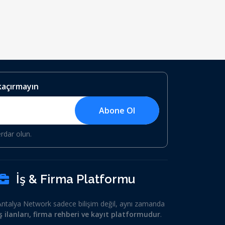
 kaçırmayın
Abone Ol
erdar olun.
İş & Firma Platformu
Antalya Network sadece bilişim değil, aynı zamanda
iş ilanları, firma rehberi ve kayıt platformudur
.