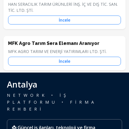
HAN SERACILIK TARIM ÜRÜNLERİ İNŞ. İÇ VE DIŞ TİC. SAN.
TİC. LTD. ŞTİ.
İncele
MFK Agro Tarım Sera Elemanı Aranıyor
MFK AGRO TARIM VE ENERJİ YATIRIMLARI LTD. ŞTİ.
İncele
Antalya
NETWORK • İŞ
PLATFORMU • FİRMA
REHBERİ
📩 Güncel iş ilanları, teknoloji ve firma