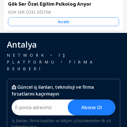
Gök Ser Özel Eğitim Psikolog Arıyor
GÖK SER ÖZEL EĞİTİM
İncele
Antalya
NETWORK • İŞ
PLATFORMU • FİRMA
REHBERİ
📩 Güncel iş ilanları, teknoloji ve firma
fırsatlarını kaçırmayın
Abone Ol
İş ilanları, firma kayıtları ve bilişim çözümlerinden ilk siz
haberdar olun.