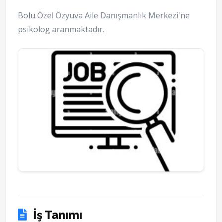
Bolu Özel Özyuva Aile Danışmanlık Merkezi'ne
psikolog aranmaktadır.
İş Tanımı