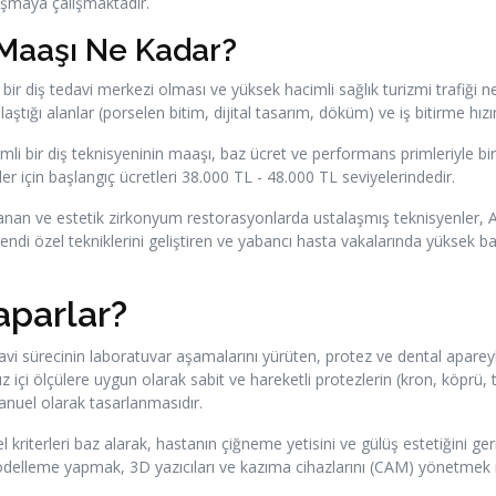
laşmaya çalışmaktadır.
 Maaşı Ne Kadar?
 bir diş tedavi merkezi olması ve yüksek hacimli sağlık turizmi trafiği 
ığı alanlar (porselen bitim, dijital tasarım, döküm) ve iş bitirme hızına 
imli bir diş teknisyeninin maaşı, baz ücret ve performans primleriyle bi
 için başlangıç ücretleri 38.000 TL - 48.000 TL seviyelerindedir.
an ve estetik zirkonyum restorasyonlarda ustalaşmış teknisyenler, An
Kendi özel tekniklerini geliştiren ve yabancı hasta vakalarında yüksek b
aparlar?
davi sürecinin laboratuvar aşamalarını yürüten, protez ve dental aparey
 içi ölçülere uygun olarak sabit ve hareketli protezlerin (kron, köprü, 
manuel olarak tasarlanmasıdır.
 kriterleri baz alarak, hastanın çiğneme yetisini ve gülüş estetiğini ger
l modelleme yapmak, 3D yazıcıları ve kazıma cihazlarını (CAM) yönetmek 