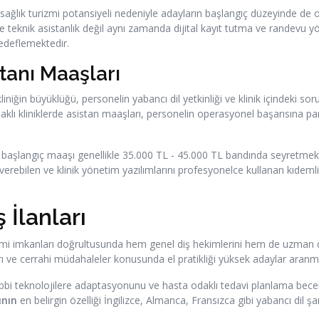
sağlık turizmi potansiyeli nedeniyle adayların başlangıç düzeyinde de 
ce teknik asistanlık değil aynı zamanda dijital kayıt tutma ve randevu yö
hedeflemektedir.
tanı Maaşları
kliniğin büyüklüğü, personelin yabancı dil yetkinliği ve klinik içindeki s
klı kliniklerde asistan maaşları, personelin operasyonel başarısına para
nın başlangıç maaşı genellikle 35.000 TL - 45.000 TL bandında seyretmekt
bilen ve klinik yönetim yazılımlarını profesyonelce kullanan kıdemli 
 İlanları
zmi imkanları doğrultusunda hem genel diş hekimlerini hem de uzman dokto
ları ve cerrahi müdahaleler konusunda el pratikliği yüksek adaylar aranm
ıbbi teknolojilere adaptasyonunu ve hasta odaklı tedavi planlama beceris
ının
en belirgin özelliği İngilizce, Almanca, Fransızca gibi yabancı dil 