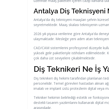
üzerinde maaş paketleri içeren cazip ilanlarla u
Antalya Diş Teknisyeni
Antalya'da diş teknisyeni maaşları şehrin küresel
seyretmektedir. Maaş skalası teknisyenin uzmanlaşt
2026 yılı piyasa verilerine göre Antalya'da deney
ulaşmaktadır. Mesleğe yeni adım atan teknisyenler
CAD/CAM sistemlerini profesyonel düzeyde kullan
yüksek gelir paketleriyle istihdam edilmektedir. 
çok daha üst seviyelere çıkabilmektedir.
Diş Teknikeri Ne İş Y
Diş teknikeri diş hekimi tarafından planlanan te
personelidir. Temel görevleri hastadan alınan ağız
imalatı ve implant üstü protezlerin dijital veya 
Tekniker hekimin belirlediği estetik ve fonksiyonel
destekli tasarım yazılımlarını kullanarak dijita
arasındadır.