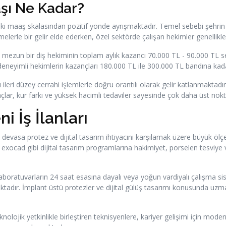
şı Ne Kadar?
eki maaş skalasından pozitif yönde ayrışmaktadır. Temel sebebi şehrin 
lerle bir gelir elde ederken, özel sektörde çalışan hekimler genellikl
ni mezun bir diş hekiminin toplam aylık kazancı 70.000 TL - 90.000 TL se
 deneyimli hekimlerin kazançları 180.000 TL ile 300.000 TL bandına kada
ileri düzey cerrahi işlemlerle doğru orantılı olarak gelir katlanmaktad
çlar, kur farkı ve yüksek hacimli tedaviler sayesinde çok daha üst nok
i İş İlanları
devasa protez ve dijital tasarım ihtiyacını karşılamak üzere büyük ölçe
 exocad gibi dijital tasarım programlarına hakimiyet, porselen tesviye v
, laboratuvarların 24 saat esasına dayalı veya yoğun vardiyalı çalışma si
maktadır. İmplant üstü protezler ve dijital gülüş tasarımı konusunda u
teknolojik yetkinlikle birleştiren teknisyenlere, kariyer gelişimi için mod