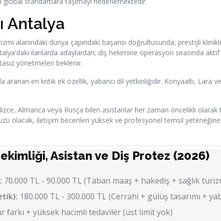
i global standartlara taşımayı hedeflemektedir.
rı Antalya
rizmi alanındaki dünya çapındaki başarısı doğrultusunda, prestijli klin
Antalya'daki ilanlarda adaylardan; diş hekimine operasyon sırasında aktif 
hatasız yönetmeleri beklenir.
aranan en kritik ek özellik, yabancı dil yetkinliğidir. Konyaaltı, Lara v
lizce, Almanca veya Rusça bilen asistanlar her zaman öncelikli olarak ter
zü olacak, iletişim becerileri yüksek ve profesyonel temsil yeteneğine s
Hekimliği, Asistan ve Diş Protez (2026)
:
70.000 TL - 90.000 TL (Taban maaş + hakediş + sağlık turizm
tik):
180.000 TL - 300.000 TL (Cerrahi + gülüş tasarımı + ya
r farkı + yüksek hacimli tedaviler (üst limit yok)