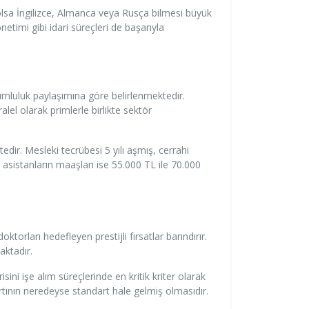
olsa İngilizce, Almanca veya Rusça bilmesi büyük
netimi gibi idari süreçleri de başarıyla
orumluluk paylaşımına göre belirlenmektedir.
lel olarak primlerle birlikte sektör
edir. Mesleki tecrübesi 5 yılı aşmış, cerrahi
asistanların maaşları ise 55.000 TL ile 70.000
rları hedefleyen prestijli fırsatlar barındırır.
aktadır.
ini işe alım süreçlerinde en kritik kriter olarak
şartının neredeyse standart hale gelmiş olmasıdır.