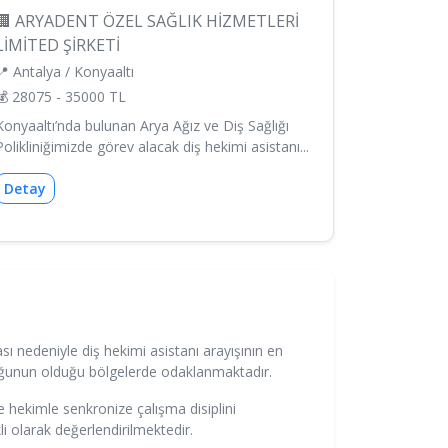
🏢 ARYADENT ÖZEL SAĞLIK HİZMETLERİ
LİMİTED ŞİRKETİ
📍 Antalya / Konyaaltı
💰 28075 - 35000 TL
Konyaaltı’nda bulunan Arya Ağız ve Diş Sağlığı
Polikliniğimizde görev alacak diş hekimi asistanı...
Detay
ması nedeniyle diş hekimi asistanı arayışının en
unluğunun olduğu bölgelerde odaklanmaktadır.
e hekimle senkronize çalışma disiplini
li olarak değerlendirilmektedir.