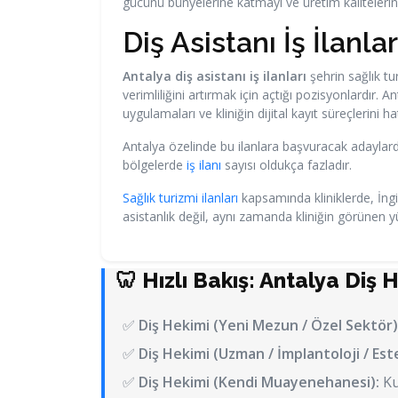
gücünü bünyelerine katmayı ve üretim kalitelerin
Diş Asistanı İş İlanla
Antalya diş asistanı iş ilanları
şehrin sağlık tu
verimliliğini artırmak için açtığı pozisyonlardır. 
uygulamaları ve kliniğin dijital kayıt süreçlerini 
Antalya özelinde bu ilanlara başvuracak adaylarda 
bölgelerde
iş ilanı
sayısı oldukça fazladır.
Sağlık turizmi ilanları
kapsamında kliniklerde, İngi
asistanlık değil, aynı zamanda kliniğin görünen yü
🦷 Hızlı Bakış: Antalya Diş 
✅
Diş Hekimi (Yeni Mezun / Özel Sektör)
✅
Diş Hekimi (Uzman / İmplantoloji / Este
✅
Diş Hekimi (Kendi Muayenehanesi):
Ku