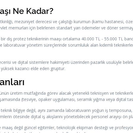
aaşı Ne Kadar?
etkinliği, mezuniyet derecesi ve çalıştığı kurumun (kamu hastanesi, öze
et memurları için belirlenen standart yan ödemeler ve döner sermaye p
 bir diş protez teknikerinin maaşı ortalama 40.000 TL - 55.000 TL band
 laboratuvar yönetim süreçlerinde sorumluluk alan kıdemli teknikerlerin
isi ve dijital sistemlere hakimiyeti üzerinden pazarlık usulüyle belirl
n yüksek kazancı elde eden gruptur.
anları
ünün üretim mutfağında görev alacak yetenekli teknisyen ve teknikerle
m aşamasında (tesviye, opaker uygulaması, seramik yığma veya dijital tas
teknik bilgiye değil, aynı zamanda laboratuvarın yoğun iş temposuna, 
lerin ötesinde dijital iş akışlarını yönetebilecek personel arayışı ön p
 maaş değil güncel eğitimler, teknolojik ekipman desteği ve profesyonel 