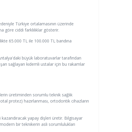
nedeniyle Türkiye ortalamasının üzerinde
göre ciddi farklılıklar gösterir.
rlikte 65.000 TL ile 100.000 TL bandına
talya'daki büyük laboratuvarlar tarafından
aşarı sağlayan kıdemli ustalar için bu rakamlar
lerin üretiminden sorumlu teknik sağlık
total protez) hazırlanması, ortodontik cihazların
i kazandıracak yapay dişleri üretir. Bilgisayar
modern bir teknikerin asli sorumlulukları