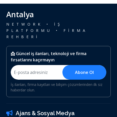
Antalya
NETWORK • İŞ
PLATFORMU • FİRMA
REHBERİ
📩 Güncel iş ilanları, teknoloji ve firma
fırsatlarını kaçırmayın
Abone Ol
İş ilanları, firma kayıtları ve bilişim çözümlerinden ilk siz
haberdar olun.
Ajans & Sosyal Medya