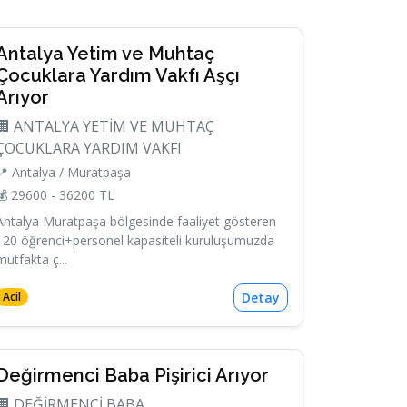
Antalya Yetim ve Muhtaç
Çocuklara Yardım Vakfı Aşçı
Arıyor
🏢 ANTALYA YETİM VE MUHTAÇ
ÇOCUKLARA YARDIM VAKFI
📍 Antalya / Muratpaşa
💰 29600 - 36200 TL
Antalya Muratpaşa bölgesinde faaliyet gösteren
120 öğrenci+personel kapasiteli kuruluşumuzda
mutfakta ç...
Detay
Acil
Değirmenci Baba Pişirici Arıyor
🏢 DEĞİRMENCİ BABA