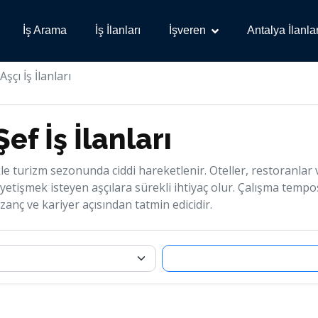
İş Arama
İş İlanları
İşveren
Antalya İlanlar
şçı İş İlanları
ef İş İlanları
ikle turizm sezonunda ciddi hareketlenir. Oteller, restoranlar v
yetişmek isteyen aşçılara sürekli ihtiyaç olur. Çalışma temp
zanç ve kariyer açısından tatmin edicidir.