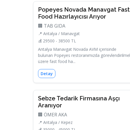
Popeyes Novada Manavgat Fast
Food Hazırlayıcısı Arıyor
🏢 TAB GIDA
📍 Antalya / Manavgat
💰 29500 - 38500 TL
Antalya Manavgat Novada AVM içerisinde
bulunan Popeyes restoranımızda görevlendirilme
üzere fast food ha...
Detay
Sebze Tedarik Firmasına Aşçı
Aranıyor
🏢 ÖMER AKA
📍 Antalya / Kepez
💰 35000 - 45000 TL