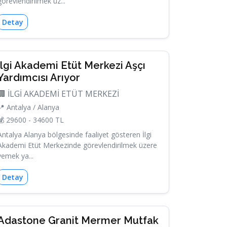
görevlendirilmek üz...
Detay
İlgi Akademi Etüt Merkezi Aşçı
Yardımcısı Arıyor
🏢 İLGİ AKADEMİ ETÜT MERKEZİ
📍 Antalya / Alanya
💰 29600 - 34600 TL
Antalya Alanya bölgesinde faaliyet gösteren İlgi
Akademi Etüt Merkezinde görevlendirilmek üzere
yemek ya...
Detay
Adastone Granit Mermer Mutfak