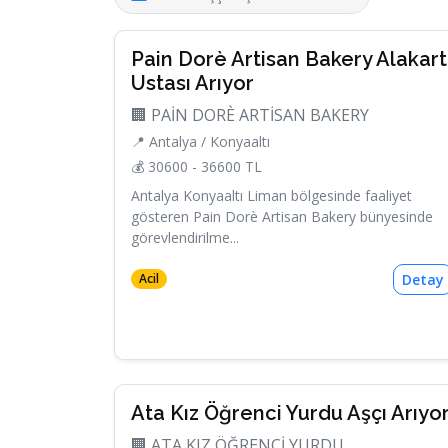
Pain Dorè Artisan Bakery Alakart
Ustası Arıyor
🏢 PAİN DORÈ ARTİSAN BAKERY
📍 Antalya / Konyaaltı
💰 30600 - 36600 TL
Antalya Konyaaltı Liman bölgesinde faaliyet
gösteren Pain Dorè Artisan Bakery bünyesinde
görevlendirilme...
Detay
Acil
Ata Kız Öğrenci Yurdu Aşçı Arıyo
🏢 ATA KIZ ÖĞRENCİ YURDU