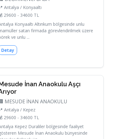
📍 Antalya / Konyaaltı
💰 29600 - 34600 TL
Antalya Konyaaltı Altınkum bölgesinde unlu
mamüller satan firmada görevlendirilmek üzere
börek ve unlu ...
Detay
Mesude İnan Anaokulu Aşçı
Arıyor
🏢 MESUDE İNAN ANAOKULU
📍 Antalya / Kepez
💰 29600 - 34600 TL
Antalya Kepez Duraliler bölgesinde faaliyet
gösteren Mesude İnan Anaokulu bünyesinde