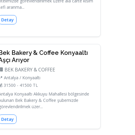
otelimizde görevlendirilmek üzere ala carte kısım
şefi aranma...
Detay
Bek Bakery & Coffee Konyaaltı
Aşçı Arıyor
🏢 BEK BAKERY & COFFEE
📍 Antalya / Konyaaltı
💰 31500 - 41500 TL
Antalya Konyaaltı Akkuyu Mahallesi bölgesinde
bulunan Bek Bakery & Coffee şubemizde
görevlendirilmek üzer...
Detay