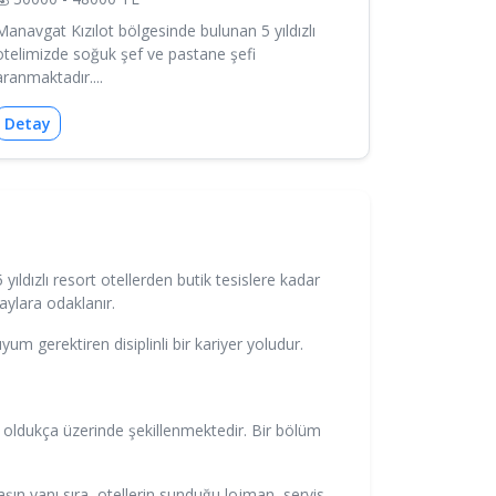
Manavgat Kızılot bölgesinde bulunan 5 yıldızlı
otelimizde soğuk şef ve pastane şefi
aranmaktadır....
Detay
ldızlı resort otellerden butik tesislere kadar
ylara odaklanır.
m gerektiren disiplinli bir kariyer yoludur.
n oldukça üzerinde şekillenmektedir. Bir bölüm
ın yanı sıra, otellerin sunduğu lojman, servis