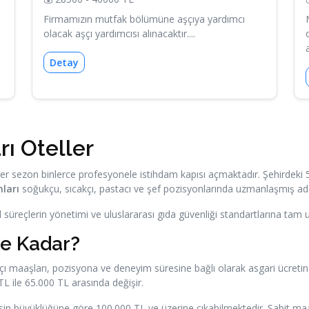
Firmamızın mutfak bölümüne aşçıya yardımcı
olacak aşçı yardımcısı alınacaktır....
Detay
rı Oteller
sezon binlerce profesyonele istihdam kapısı açmaktadır. Şehirdeki 5 yı
nları
soğukçu, sıcakçı, pastacı ve şef pozisyonlarında uzmanlaşmış ada
reçlerin yönetimi ve uluslararası gıda güvenliği standartlarına tam uyu
Ne Kadar?
aşçı maaşları, pozisyona ve deneyim süresine bağlı olarak asgari ücreti
TL ile 65.000 TL arasında değişir.
in büyüklüğüne göre 100.000 TL ve üzerine çıkabilmektedir. Sabit maaş