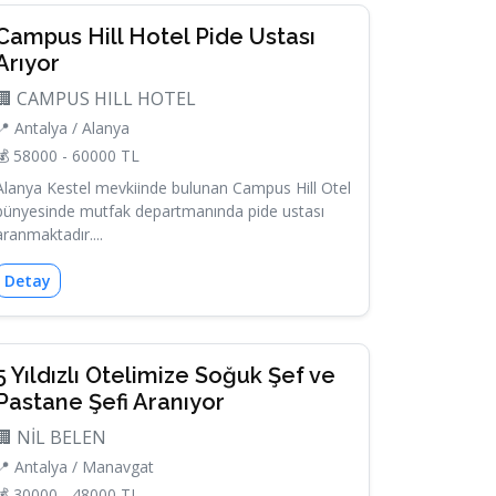
Campus Hill Hotel Pide Ustası
Arıyor
🏢 CAMPUS HILL HOTEL
📍 Antalya / Alanya
💰 58000 - 60000 TL
Alanya Kestel mevkiinde bulunan Campus Hill Otel
bünyesinde mutfak departmanında pide ustası
aranmaktadır....
Detay
5 Yıldızlı Otelimize Soğuk Şef ve
Pastane Şefi Aranıyor
🏢 NİL BELEN
📍 Antalya / Manavgat
💰 30000 - 48000 TL