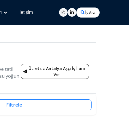
İş Ara
ı
İletişim
Ücretsiz Antalya Aşçı İş İlanı
e tatil
Ver
osu yoğun
Filtrele