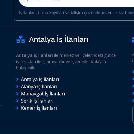
İş ilanları, firma kayıtları ve bilişim çözümlerinden ilk siz hab
Antalya İş İlanları
Antalya iş ilanları
ile merkez ve ilçelerindeki güncel
iş fırsatları ile iş arayanlar ve işverenler kolayca
buluşabilir.
Antalya İş İlanları
Alanya İş İlanları
Manavgat İş İlanları
Serik İş İlanları
Kemer İş İlanları