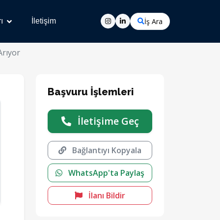
İş Ara
ı
İletişim
Arıyor
Başvuru İşlemleri
İletişime Geç
Bağlantıyı Kopyala
WhatsApp'ta Paylaş
İlanı Bildir