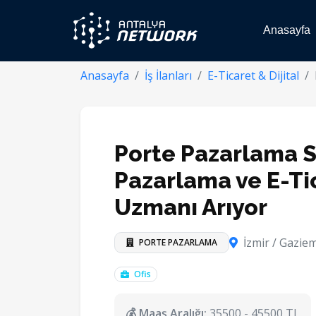
Anasayfa
Anasayfa
İş İlanları
E-Ticaret & Dijital
Porte Pazarlama Se
Pazarlama ve E-Ti
Uzmanı Arıyor
İzmir / Gaziem
PORTE PAZARLAMA
Ofis
💰 Maaş Aralığı:
35500 - 45500 TL