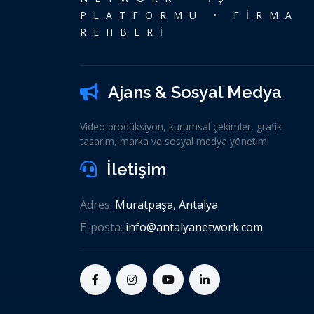
PLATFORMU • FİRMA
REHBERİ
Ajans & Sosyal Medya
Video prodüksiyon, kurumsal çekimler, grafik
tasarım, marka ve sosyal medya yönetimi
İletişim
Adres:
Muratpaşa, Antalya
E-posta:
info@antalyanetwork.com