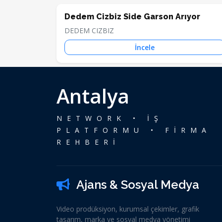
Dedem Cizbiz Side Garson Arıyor
DEDEM CIZBIZ
İncele
Antalya
NETWORK • İŞ
PLATFORMU • FİRMA
REHBERİ
Ajans & Sosyal Medya
Video prodüksiyon, kurumsal çekimler, grafik
tasarım, marka ve sosyal medya yönetimi