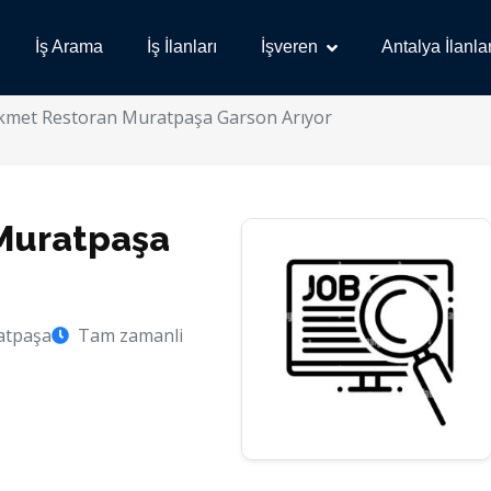
İş Arama
İş İlanları
İşveren
Antalya İlanlar
kmet Restoran Muratpaşa Garson Arıyor
Muratpaşa
atpaşa
Tam zamanli