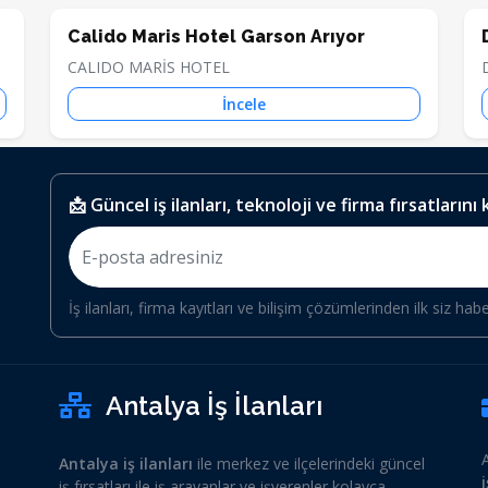
Calido Maris Hotel Garson Arıyor
CALIDO MARİS HOTEL
İncele
📩 Güncel iş ilanları, teknoloji ve firma fırsatlarını
İş ilanları, firma kayıtları ve bilişim çözümlerinden ilk siz hab
Antalya İş İlanları
Antalya iş ilanları
ile merkez ve ilçelerindeki güncel
iş fırsatları ile iş arayanlar ve işverenler kolayca