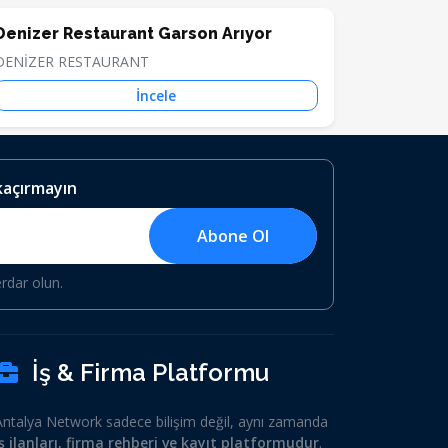
Denizer Restaurant Garson Arıyor
DENİZER RESTAURANT
İncele
 kaçırmayın
Abone Ol
erdar olun.
İş & Firma Platformu
Antalya Network sadece bilişim değil, aynı zamanda
iş ilanları, firma rehberi ve kayıt platformudur
.