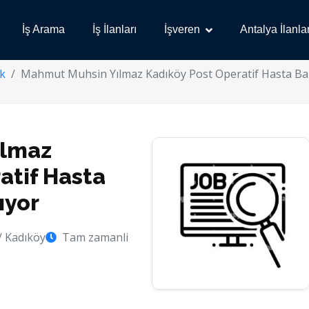
İş Arama
İş İlanları
İşveren
Antalya İlanlar
k
Mahmut Muhsin Yılmaz Kadıköy Post Operatif Hasta Bak
ılmaz
atif Hasta
ıyor
/ Kadıköy
Tam zamanli