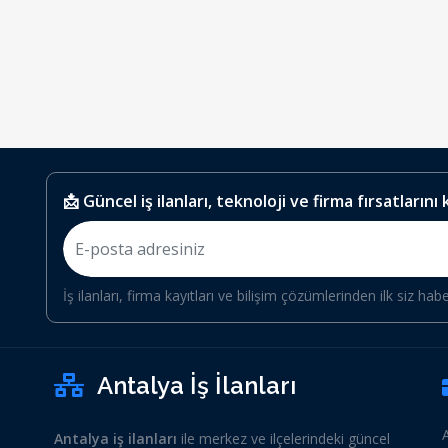
📩 Güncel iş ilanları, teknoloji ve firma fırsatlarını
İş ilanları, firma kayıtları ve bilişim çözümlerinden ilk siz hab
Antalya İş İlanları
Antalya iş ilanları
ile merkez ve ilçelerindeki güncel