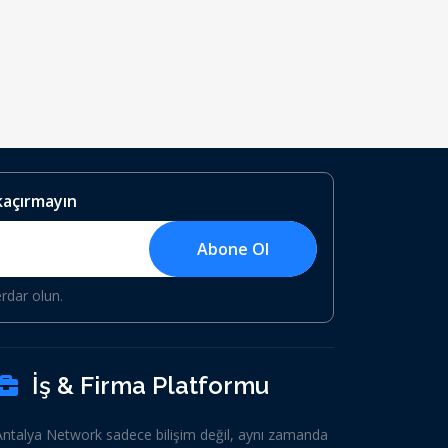
 kaçırmayın
Abone Ol
erdar olun.
İş & Firma Platformu
Antalya Network sadece bilişim değil, aynı zamanda