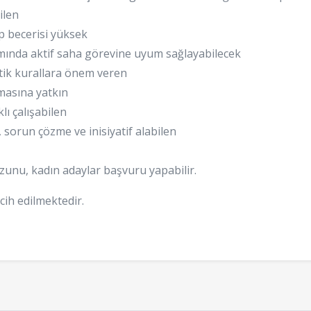
ilen
ip becerisi yüksek
mında aktif saha görevine uyum sağlayabilecek
tik kurallara önem veren
şmasına yatkın
ı çalışabilen
, sorun çözme ve inisiyatif alabilen
ezunu, kadın adaylar başvuru yapabilir.
cih edilmektedir.