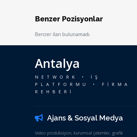
Benzer Pozisyonlar
Benzer ilan bulunamadı.
Antalya
NETWORK • İŞ
PLATFORMU • FİRMA
REHBERİ
Ajans & Sosyal Medya
Video prodüksiyon, kurumsal çekimler, grafik