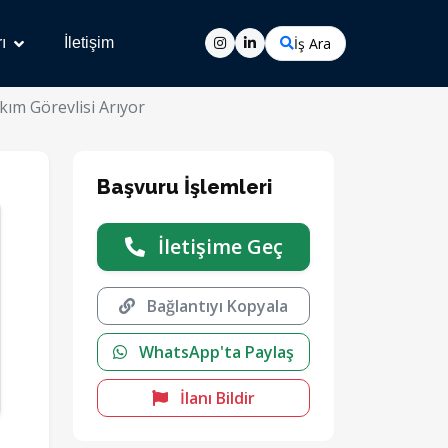
İş Ara
ı
İletişim
ım Görevlisi Arıyor
Başvuru İşlemleri
İletişime Geç
Bağlantıyı Kopyala
WhatsApp'ta Paylaş
İlanı Bildir