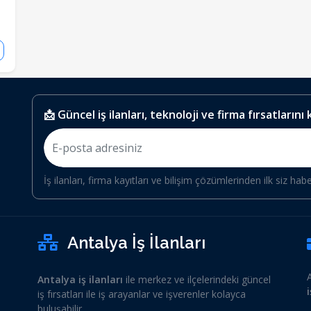
📩 Güncel iş ilanları, teknoloji ve firma fırsatlarını
İş ilanları, firma kayıtları ve bilişim çözümlerinden ilk siz hab
Antalya İş İlanları
Antalya iş ilanları
ile merkez ve ilçelerindeki güncel
iş fırsatları ile iş arayanlar ve işverenler kolayca
buluşabilir.