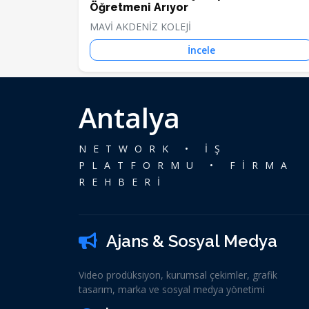
Öğretmeni Arıyor
MAVİ AKDENİZ KOLEJİ
İncele
Antalya
NETWORK • İŞ
PLATFORMU • FİRMA
REHBERİ
Ajans & Sosyal Medya
Video prodüksiyon, kurumsal çekimler, grafik
tasarım, marka ve sosyal medya yönetimi