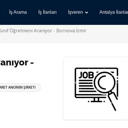
İş Arama
İş İlanları
İşveren
Antalya İlanlar
Sınıf Öğretmeni Aranıyor - Bornova İzmir
anıyor -
CARET ANONİM ŞİRKETİ