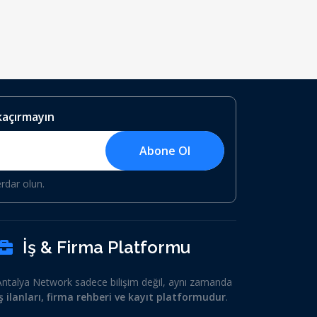
 kaçırmayın
Abone Ol
erdar olun.
İş & Firma Platformu
Antalya Network sadece bilişim değil, aynı zamanda
iş ilanları, firma rehberi ve kayıt platformudur
.