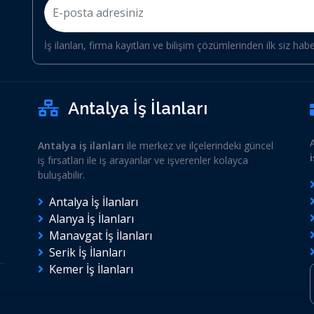
İş ilanları, firma kayıtları ve bilişim çözümlerinden ilk siz hab
Antalya İş İlanları
Antalya iş ilanları
ile merkez ve ilçelerindeki güncel
iş fırsatları ile iş arayanlar ve işverenler kolayca
buluşabilir.
Antalya İş İlanları
Alanya İş İlanları
Manavgat İş İlanları
Serik İş İlanları
Kemer İş İlanları