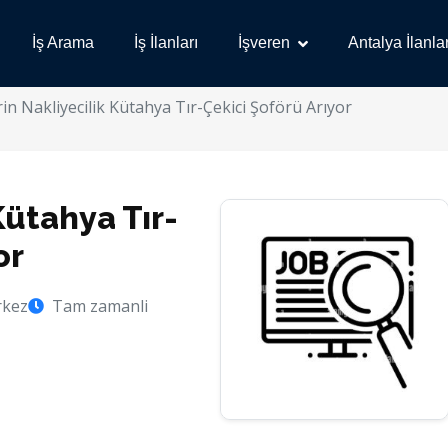
İş Arama
İş İlanları
İşveren
Antalya İlanlar
rin Nakliyecilik Kütahya Tır-Çekici Şoförü Arıyor
Kütahya Tır-
or
rkez
Tam zamanli