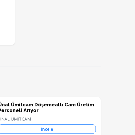
Ünal Ümitcam Döşemealtı Cam Üretim
Personeli Arıyor
ÜNAL ÜMİTCAM
İncele