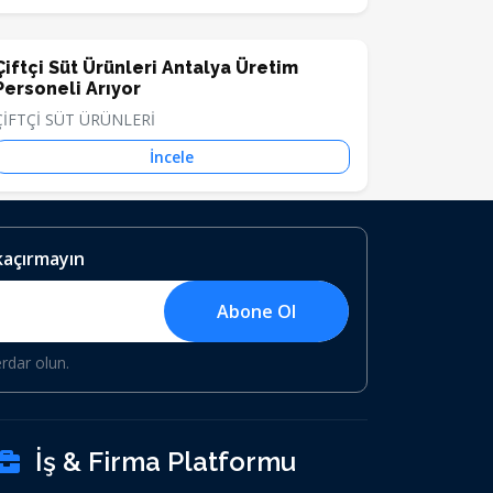
Çiftçi Süt Ürünleri Antalya Üretim
Personeli Arıyor
ÇİFTÇİ SÜT ÜRÜNLERİ
İncele
 kaçırmayın
Abone Ol
erdar olun.
İş & Firma Platformu