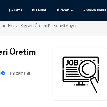
İş Arama
İş İlanları
İşveren
Antalya İlanlar
nart Emaye Kayseri Üretim Personeli Arıyor
ri Üretim
i
Tam zamanli