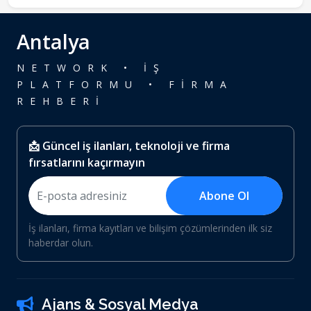
Antalya
NETWORK • İŞ
PLATFORMU • FİRMA
REHBERİ
📩 Güncel iş ilanları, teknoloji ve firma
fırsatlarını kaçırmayın
Abone Ol
İş ilanları, firma kayıtları ve bilişim çözümlerinden ilk siz
haberdar olun.
Ajans & Sosyal Medya