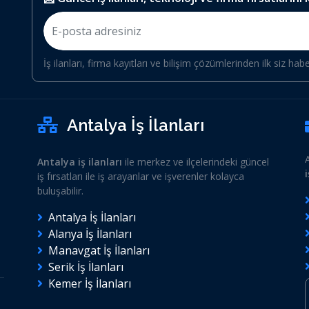
İş ilanları, firma kayıtları ve bilişim çözümlerinden ilk siz hab
Antalya İş İlanları
Antalya iş ilanları
ile merkez ve ilçelerindeki güncel
iş fırsatları ile iş arayanlar ve işverenler kolayca
buluşabilir.
Antalya İş İlanları
Alanya İş İlanları
Manavgat İş İlanları
Serik İş İlanları
Kemer İş İlanları