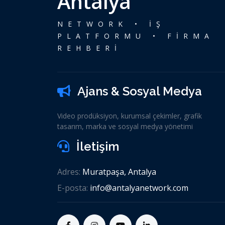
Antalya
NETWORK • İŞ
PLATFORMU • FİRMA
REHBERİ
Ajans & Sosyal Medya
Video prodüksiyon, kurumsal çekimler, grafik
tasarım, marka ve sosyal medya yönetimi
İletişim
Adres:
Muratpaşa, Antalya
E-posta:
info@antalyanetwork.com