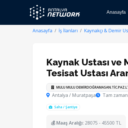
Anasayfa
Anasayfa
İş İlanları
Kaynakçı & Demir Us
Kaynak Ustası ve
Tesisat Ustası Ara
MULU MULU DEMİRDOĞRAMASAN.TİC.PAZ.L
Antalya / Muratpaşa
Tam zamanl
Saha / Şantiye
💰 Maaş Aralığı:
28075 - 45500 TL