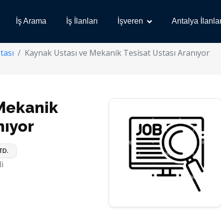
İş Arama
İş İlanları
İşveren
Antalya İlanlar
tası
Kaynak Ustası ve Mekanik Tesisat Ustası Aranıyor
 Mekanik
nıyor
TD.
i