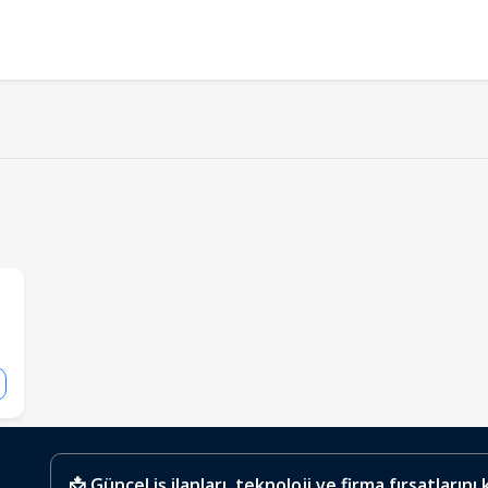
📩 Güncel iş ilanları, teknoloji ve firma fırsatlarını