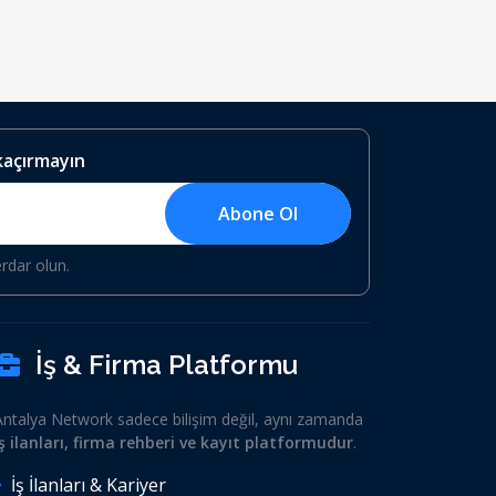
 kaçırmayın
Abone Ol
erdar olun.
İş & Firma Platformu
Antalya Network sadece bilişim değil, aynı zamanda
iş ilanları, firma rehberi ve kayıt platformudur
.
İş İlanları & Kariyer