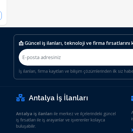
📩 Güncel iş ilanları, teknoloji ve firma fırsatlarını
İş ilanları, firma kayıtları ve bilişim çözümlerinden ilk siz hab
Antalya İş İlanları
Antalya iş ilanları
ile merkez ve ilçelerindeki güncel
iş fırsatları ile iş arayanlar ve işverenler kolayca
buluşabilir.