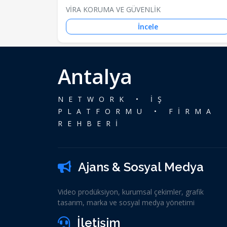
VİRA KORUMA VE GÜVENLİK
İncele
Antalya
NETWORK • İŞ
PLATFORMU • FİRMA
REHBERİ
Ajans & Sosyal Medya
Video prodüksiyon, kurumsal çekimler, grafik
tasarım, marka ve sosyal medya yönetimi
İletişim