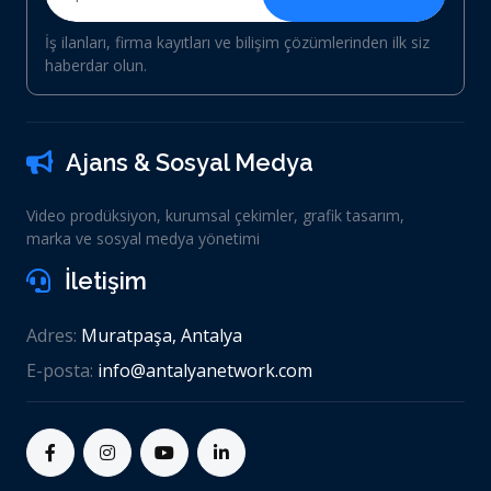
İş ilanları, firma kayıtları ve bilişim çözümlerinden ilk siz
haberdar olun.
Ajans & Sosyal Medya
Video prodüksiyon, kurumsal çekimler, grafik tasarım,
marka ve sosyal medya yönetimi
İletişim
Adres:
Muratpaşa, Antalya
E-posta:
info@antalyanetwork.com