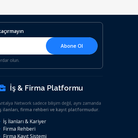
 kaçırmayın
Abone Ol
erdar olun.
İş & Firma Platformu
Antalya Network sadece bilişim değil, aynı zamanda
iş ilanları, firma rehberi ve kayıt platformudur
.
İş İlanları & Kariyer
Firma Rehberi
Firma Kayıt Sistemi