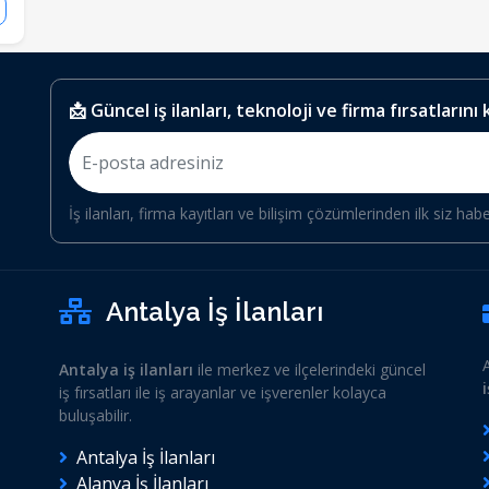
📩 Güncel iş ilanları, teknoloji ve firma fırsatlarını
İş ilanları, firma kayıtları ve bilişim çözümlerinden ilk siz hab
Antalya İş İlanları
Antalya iş ilanları
ile merkez ve ilçelerindeki güncel
iş fırsatları ile iş arayanlar ve işverenler kolayca
buluşabilir.
Antalya İş İlanları
Alanya İş İlanları