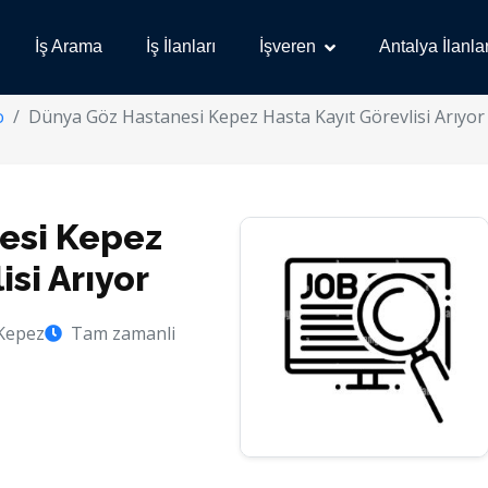
İş Arama
İş İlanları
İşveren
Antalya İlanlar
o
Dünya Göz Hastanesi Kepez Hasta Kayıt Görevlisi Arıyor
esi Kepez
isi Arıyor
 Kepez
Tam zamanli