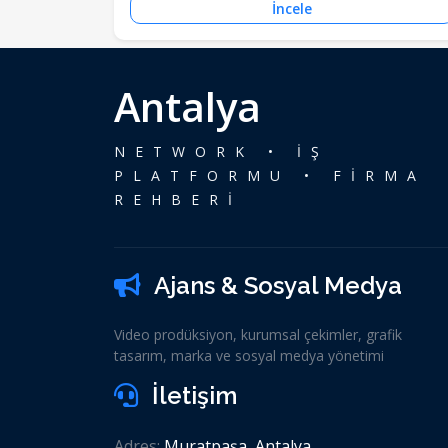
İncele
Antalya
NETWORK • İŞ
PLATFORMU • FİRMA
REHBERİ
Ajans & Sosyal Medya
Video prodüksiyon, kurumsal çekimler, grafik
tasarım, marka ve sosyal medya yönetimi
İletişim
Adres:
Muratpaşa, Antalya