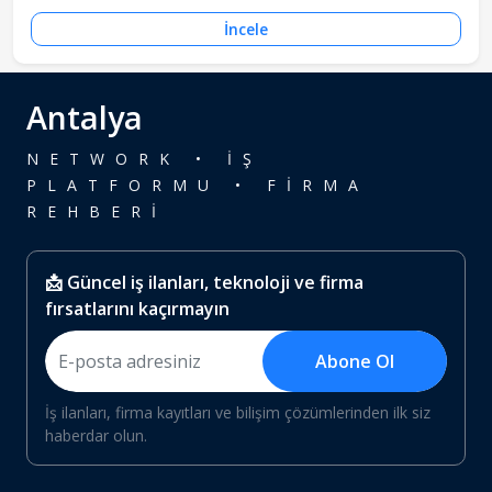
İncele
Antalya
NETWORK • İŞ
PLATFORMU • FİRMA
REHBERİ
📩 Güncel iş ilanları, teknoloji ve firma
fırsatlarını kaçırmayın
Abone Ol
İş ilanları, firma kayıtları ve bilişim çözümlerinden ilk siz
haberdar olun.