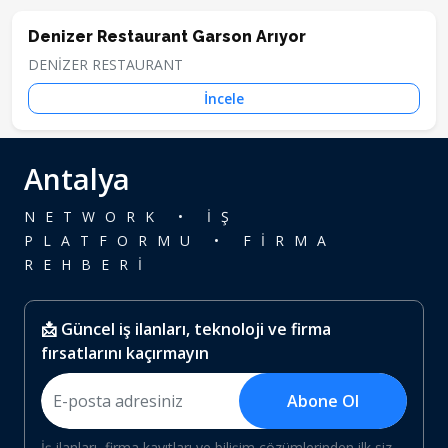
Denizer Restaurant Garson Arıyor
DENİZER RESTAURANT
İncele
Antalya
NETWORK • İŞ
PLATFORMU • FİRMA
REHBERİ
📩 Güncel iş ilanları, teknoloji ve firma
fırsatlarını kaçırmayın
Abone Ol
İş ilanları, firma kayıtları ve bilişim çözümlerinden ilk siz