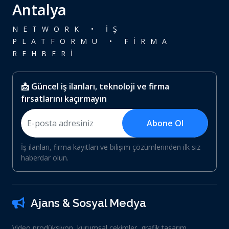
Antalya
NETWORK • İŞ
PLATFORMU • FİRMA
REHBERİ
📩 Güncel iş ilanları, teknoloji ve firma
fırsatlarını kaçırmayın
Abone Ol
İş ilanları, firma kayıtları ve bilişim çözümlerinden ilk siz
haberdar olun.
Ajans & Sosyal Medya
Video prodüksiyon, kurumsal çekimler, grafik tasarım,