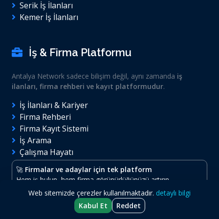
Serik İş İlanları
Kemer İş İlanları
İş & Firma Platformu
Antalya Network sadece bilişim değil, aynı zamanda
iş
ilanları, firma rehberi ve kayıt platformudur
.
İş İlanları & Kariyer
Firma Rehberi
Firma Kayıt Sistemi
İş Arama
Çalışma Hayatı
🚀
Firmalar ve adaylar için tek platform
Hem iş bulun, hem firma görünürlüğünüzü artırın.
Web sitemizde çerezler kullanılmaktadır.
detaylı bilgi
Kabul Et
Reddet
© 2026
Antalya Network
- Tüm hakları saklıdır.