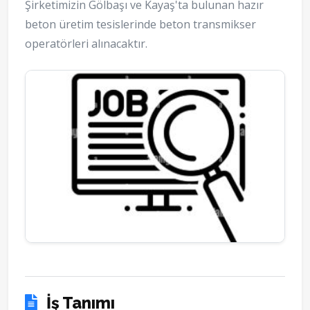
Şirketimizin Gölbaşı ve Kayaş'ta bulunan hazır
beton üretim tesislerinde beton transmikser
operatörleri alınacaktır.
İş Tanımı