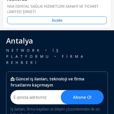
NSA DENTAL SAĞLIK HİZMETLERİ SANAYİ VE TİCARET
LİMİTED ŞİRKETİ
İncele
Antalya
NETWORK • İŞ
PLATFORMU • FİRMA
REHBERİ
📩 Güncel iş ilanları, teknoloji ve firma
fırsatlarını kaçırmayın
Abone Ol
İş ilanları, firma kayıtları ve bilişim çözümlerinden ilk siz