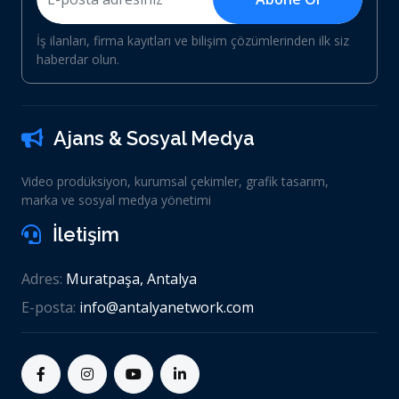
İş ilanları, firma kayıtları ve bilişim çözümlerinden ilk siz
haberdar olun.
Ajans & Sosyal Medya
Video prodüksiyon, kurumsal çekimler, grafik tasarım,
marka ve sosyal medya yönetimi
İletişim
Adres:
Muratpaşa, Antalya
E-posta:
info@antalyanetwork.com