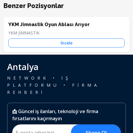
Benzer Pozisyonlar
YKM Jimnastik Oyun Ablası Arıyor
YKM JİMNASTİK
İncele
Antalya
NETWORK • İŞ
PLATFORMU • FİRMA
REHBERİ
📩 Güncel iş ilanları, teknoloji ve firma
fırsatlarını kaçırmayın
Abone Ol