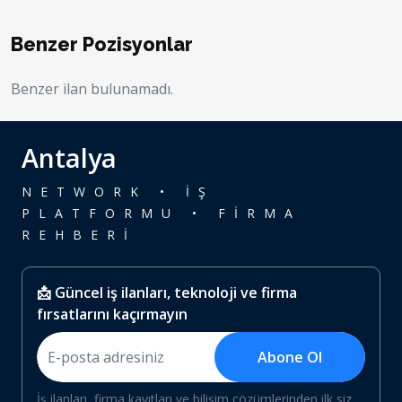
Benzer Pozisyonlar
Benzer ilan bulunamadı.
Antalya
NETWORK • İŞ
PLATFORMU • FİRMA
REHBERİ
📩 Güncel iş ilanları, teknoloji ve firma
fırsatlarını kaçırmayın
Abone Ol
İş ilanları, firma kayıtları ve bilişim çözümlerinden ilk siz