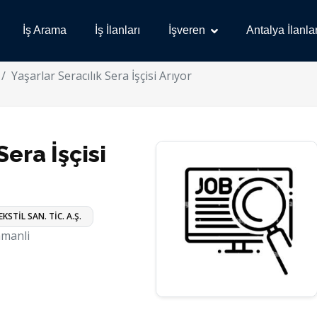
İş Arama
İş İlanları
İşveren
Antalya İlanlar
Yaşarlar Seracılık Sera İşçisi Arıyor
Sera İşçisi
KSTİL SAN. TİC. A.Ş.
manli