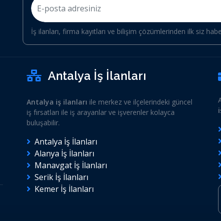
İş ilanları, firma kayıtları ve bilişim çözümlerinden ilk siz hab
Antalya İş İlanları
Antalya iş ilanları
ile merkez ve ilçelerindeki güncel
iş fırsatları ile iş arayanlar ve işverenler kolayca
buluşabilir.
Antalya İş İlanları
Alanya İş İlanları
Manavgat İş İlanları
Serik İş İlanları
Kemer İş İlanları