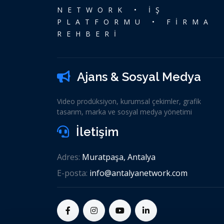
NETWORK • İŞ
PLATFORMU • FİRMA
REHBERİ
Ajans & Sosyal Medya
Video prodüksiyon, kurumsal çekimler, grafik
tasarım, marka ve sosyal medya yönetimi
İletişim
Adres:
Muratpaşa, Antalya
E-posta:
info@antalyanetwork.com