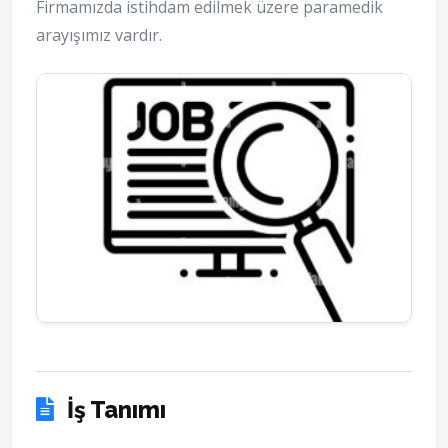
Firmamızda istihdam edilmek üzere paramedik
arayışımız vardır.
İş Tanımı