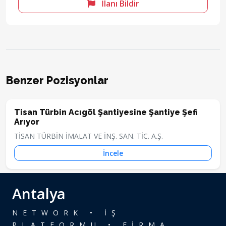
İlanı Bildir
Benzer Pozisyonlar
Tisan Türbin Acıgöl Şantiyesine Şantiye Şefi
Arıyor
TİSAN TÜRBİN İMALAT VE İNŞ. SAN. TİC. A.Ş.
İncele
Antalya
NETWORK • İŞ
PLATFORMU • FİRMA