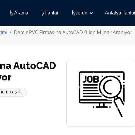
İş Arama
İş İlanları
İşveren
Antalya İlanlar
imi
Demir PVC Firmasına AutoCAD Bilen Mimar Aranıyor
ına AutoCAD
yor
C. LTD. ŞTİ.