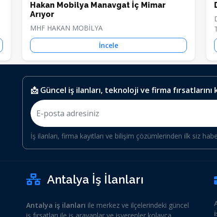
Hakan Mobilya Manavgat İç Mimar
Arıyor
MHF HAKAN MOBİLYA
İncele
📩 Güncel iş ilanları, teknoloji ve firma fırsatlarını
İş ilanları, firma kayıtları ve bilişim çözümlerinden ilk siz hab
Antalya İş İlanları
Antalya iş ilanları
ile merkez ve ilçelerindeki güncel
iş fırsatları ile iş arayanlar ve işverenler kolayca