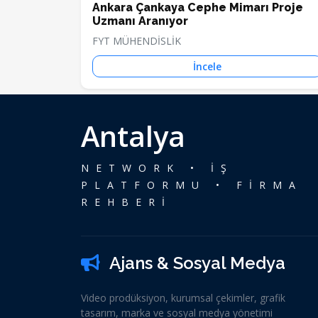
Ankara Çankaya Cephe Mimarı Proje
Uzmanı Aranıyor
FYT MÜHENDİSLİK
İncele
Antalya
NETWORK • İŞ
PLATFORMU • FİRMA
REHBERİ
Ajans & Sosyal Medya
Video prodüksiyon, kurumsal çekimler, grafik
tasarım, marka ve sosyal medya yönetimi