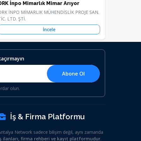
DRK İnpo Mimarlık Mimar Arıyor
DRK İNPO MİMARLIK MÜHENDİSLİK PROJE SAN.
TİC. LTD. ŞTİ.
İncele
 kaçırmayın
Abone Ol
erdar olun.
İş & Firma Platformu
Antalya Network sadece bilişim değil, aynı zamanda
iş ilanları, firma rehberi ve kayıt platformudur
.