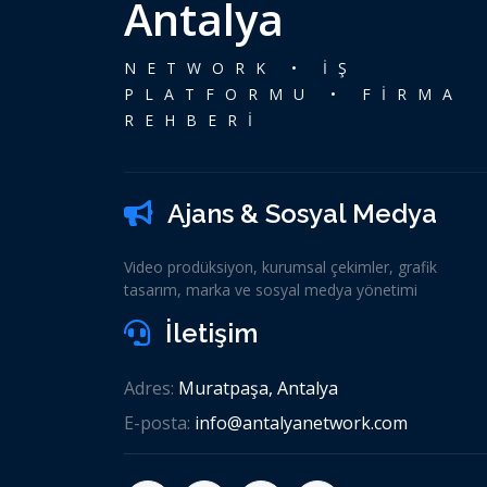
Antalya
NETWORK • İŞ
PLATFORMU • FİRMA
REHBERİ
Ajans & Sosyal Medya
Video prodüksiyon, kurumsal çekimler, grafik
tasarım, marka ve sosyal medya yönetimi
İletişim
Adres:
Muratpaşa, Antalya
E-posta:
info@antalyanetwork.com