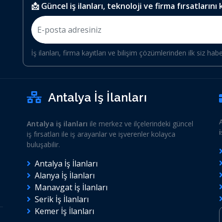
📩 Güncel iş ilanları, teknoloji ve firma fırsatlarını
İş ilanları, firma kayıtları ve bilişim çözümlerinden ilk siz hab
Antalya İş İlanları
Antalya iş ilanları
ile merkez ve ilçelerindeki güncel
iş fırsatları ile iş arayanlar ve işverenler kolayca
buluşabilir.
Antalya İş İlanları
Alanya İş İlanları
Manavgat İş İlanları
Serik İş İlanları
Kemer İş İlanları