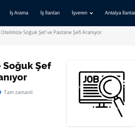
İş Arama
İş İlanları
İşveren
Antalya İlanlar
lı Otelimize Soğuk Şef ve Pastane Şefi Aranıyor
ze Soğuk Şef
anıyor
Tam zamanli