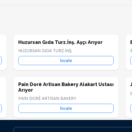
Huzursan Gıda Turz.İnş. Aşçı Arıyor
HUZURSAN GIDA TURZ.İNŞ.
İncele
Pain Dorè Artisan Bakery Alakart Ustası
Arıyor
PAİN DORÈ ARTİSAN BAKERY
İncele