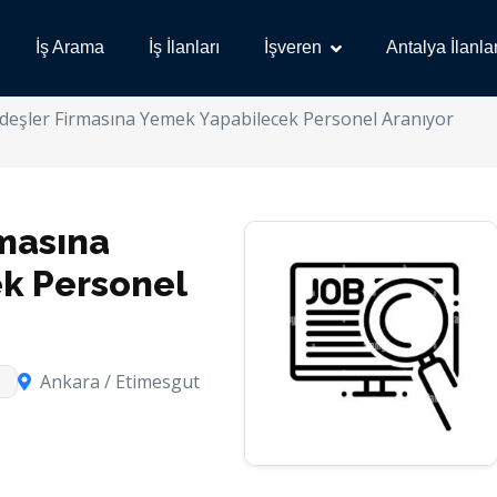
İş Arama
İş İlanları
İşveren
Antalya İlanlar
rdeşler Firmasına Yemek Yapabilecek Personel Aranıyor
rmasına
k Personel
Ankara / Etimesgut