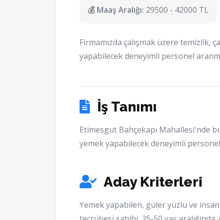
💰 Maaş Aralığı:
29500 - 42000 TL
Firmamızda çalışmak üzere temizlik, ça
yapabilecek deneyimli personel aranm
İş Tanımı
Etimesgut Bahçekapı Mahallesi'nde bul
yemek yapabilecek deneyimli personel
Aday Kriterleri
Yemek yapabilen, güler yüzlü ve insanlar
tecrübesi sahibi, 25-50 yaş aralığında