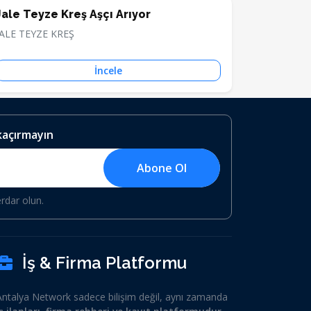
Jale Teyze Kreş Aşçı Arıyor
JALE TEYZE KREŞ
İncele
 kaçırmayın
Abone Ol
erdar olun.
İş & Firma Platformu
Antalya Network sadece bilişim değil, aynı zamanda