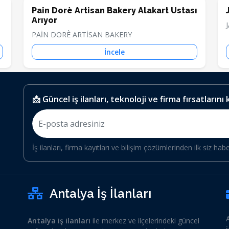
Pain Dorè Artisan Bakery Alakart Ustası
Arıyor
PAİN DORÈ ARTİSAN BAKERY
İncele
📩 Güncel iş ilanları, teknoloji ve firma fırsatlarını
İş ilanları, firma kayıtları ve bilişim çözümlerinden ilk siz hab
Antalya İş İlanları
Antalya iş ilanları
ile merkez ve ilçelerindeki güncel