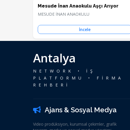
Mesude İnan Anaokulu Aşçı Arıyor
MESUDE İNAN ANAOKULU
İncele
Antalya
NETWORK • İŞ
PLATFORMU • FİRMA
REHBERİ
Ajans & Sosyal Medya
Video prodüksiyon, kurumsal çekimler, grafik