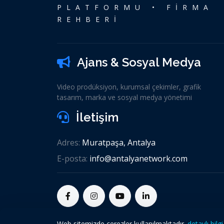
PLATFORMU • FİRMA
REHBERİ
Ajans & Sosyal Medya
Video prodüksiyon, kurumsal çekimler, grafik
tasarım, marka ve sosyal medya yönetimi
İletişim
Adres:
Muratpaşa, Antalya
E-posta:
info@antalyanetwork.com
Web sitemizde çerezler kullanılmaktadır.
detaylı bilgi