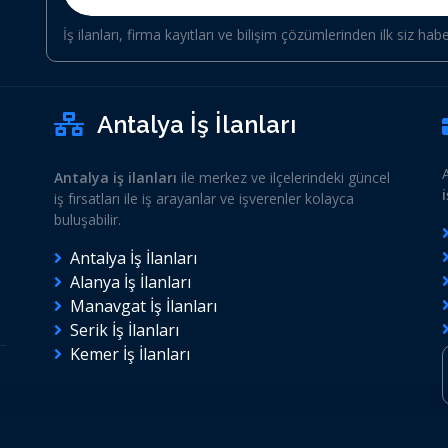
İş ilanları, firma kayıtları ve bilişim çözümlerinden ilk siz hab
Antalya İş İlanları
Antalya iş ilanları
ile merkez ve ilçelerindeki güncel
iş fırsatları ile iş arayanlar ve işverenler kolayca
buluşabilir.
Antalya İş İlanları
Alanya İş İlanları
Manavgat İş İlanları
Serik İş İlanları
Kemer İş İlanları