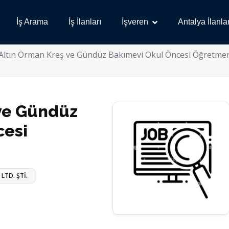
İş Arama
İş İlanları
İşveren
Antalya İlanlar
Altın Orman Kreş ve Gündüz Bakımevi Okul Öncesi Öğretmen
 ve Gündüz
cesi
LTD. ŞTİ.