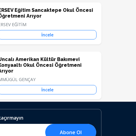
ERSEV Eğitim Sancaktepe Okul Öncesi
Öğretmeni Arıyor
ERSEV EĞİTİM
İncele
Uncalı Amerikan Kültür Bakımevi
Konyaaltı Okul Öncesi Öğretmeni
Arıyor
MMÜGÜL GENÇAY
İncele
 kaçırmayın
Abone Ol