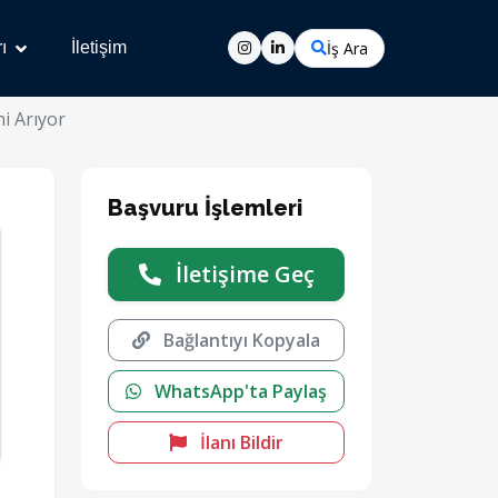
İş Ara
ı
İletişim
i Arıyor
Başvuru İşlemleri
İletişime Geç
Bağlantıyı Kopyala
WhatsApp'ta Paylaş
İlanı Bildir