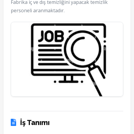
Fabrika iç ve dış temizliğini yapacak temizlik
personeli aranmaktadır.
İş Tanımı