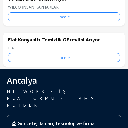
WILCO İNSAN KAYNAKLARI
İncele
Fiat Konyaaltı Temizlik Görevlisi Arıyor
FİAT
İncele
Antalya
NETWORK • İŞ
PLATFORMU • FİRMA
REHBERİ
📩 Güncel iş ilanları, teknoloji ve firma