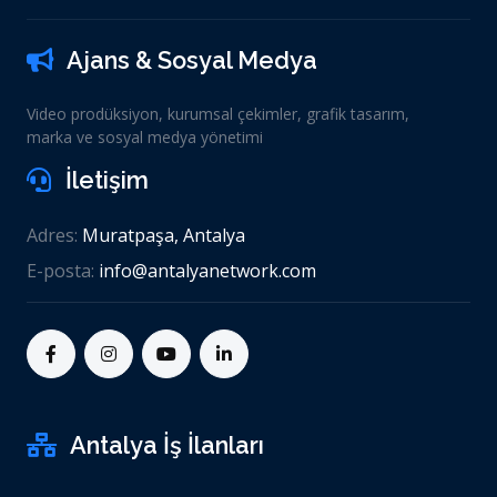
Ajans & Sosyal Medya
Video prodüksiyon, kurumsal çekimler, grafik tasarım,
marka ve sosyal medya yönetimi
İletişim
Adres:
Muratpaşa, Antalya
E-posta:
info@antalyanetwork.com
Antalya İş İlanları