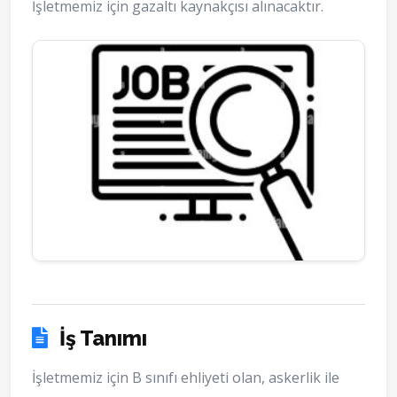
İşletmemiz için gazaltı kaynakçısı alınacaktır.
İş Tanımı
İşletmemiz için B sınıfı ehliyeti olan, askerlik ile