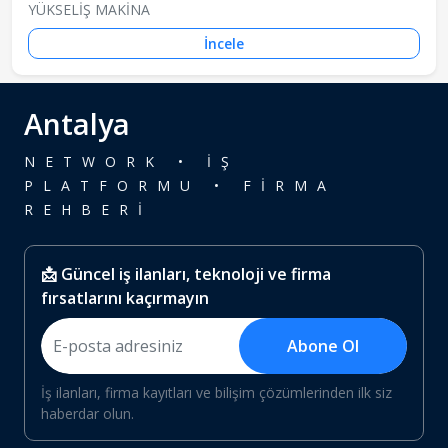
YÜKSELİŞ MAKİNA
İncele
Antalya
NETWORK • İŞ
PLATFORMU • FİRMA
REHBERİ
📩 Güncel iş ilanları, teknoloji ve firma
fırsatlarını kaçırmayın
Abone Ol
İş ilanları, firma kayıtları ve bilişim çözümlerinden ilk siz
haberdar olun.