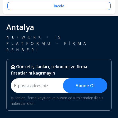
İncele
Antalya
NETWORK • İŞ
PLATFORMU • FİRMA
REHBERİ
📩 Güncel iş ilanları, teknoloji ve firma
fırsatlarını kaçırmayın
Abone Ol
İş ilanları, firma kayıtları ve bilişim çözümlerinden ilk siz
haberdar olun.