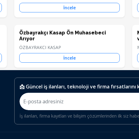
İncele
Özbayrakçı Kasap Ön Muhasebeci
Arıyor
ÖZBAYRAKCI KASAP
İncele
📩 Güncel iş ilanları, teknoloji ve firma fırsatlarını
İş ilanları, firma kayıtları ve bilişim çözümlerinden ilk siz hab