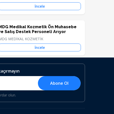
İncele
MDG Medikal Kozmetik Ön Muhasebe
ve Satış Destek Personeli Arıyor
MDG MEDİKAL KOZMETİK
İncele
 kaçırmayın
Abone Ol
erdar olun.