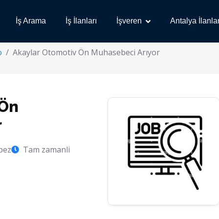
İş Arama
İş İlanları
İşveren
Antalya İlanlar
o
Akaylar Otomotiv Ön Muhasebeci Arıyor
 Ön
r
pez
Tam zamanli