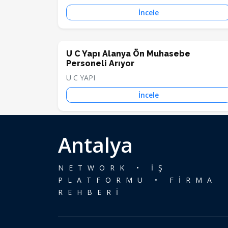
İncele
U C Yapı Alanya Ön Muhasebe
Personeli Arıyor
U C YAPI
İncele
Antalya
NETWORK • İŞ
PLATFORMU • FİRMA
REHBERİ