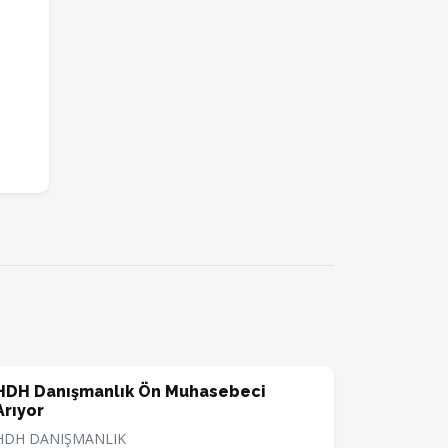
HDH Danışmanlık Ön Muhasebeci
Arıyor
HDH DANIŞMANLIK