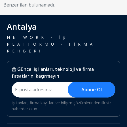
Benzer ilan bulunamadı.
Antalya
NETWORK • İŞ
PLATFORMU • FİRMA
REHBERİ
📩 Güncel iş ilanları, teknoloji ve firma
fırsatlarını kaçırmayın
Abone Ol
İş ilanları, firma kayıtları ve bilişim çözümlerinden ilk siz
haberdar olun.