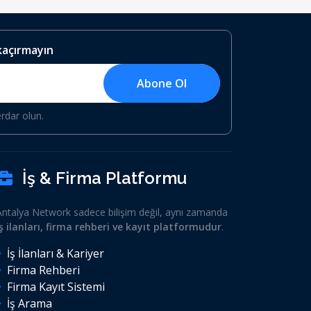
 kaçırmayın
Abone Ol
erdar olun.
İş & Firma Platformu
Antalya Network sadece bilişim değil, aynı zamanda
iş ilanları, firma rehberi ve kayıt platformudur
.
İş İlanları & Kariyer
Firma Rehberi
Firma Kayıt Sistemi
İş Arama