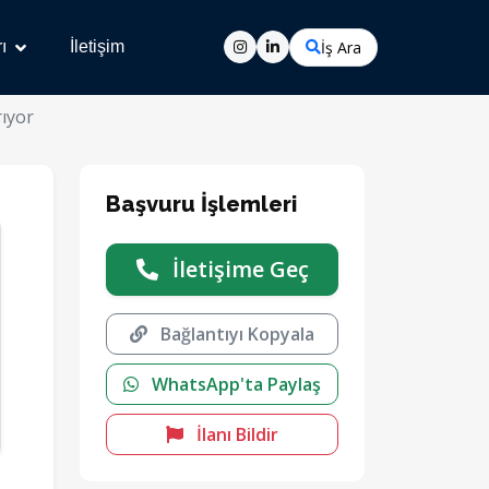
İş Ara
ı
İletişim
rıyor
Başvuru İşlemleri
İletişime Geç
Bağlantıyı Kopyala
WhatsApp'ta Paylaş
İlanı Bildir