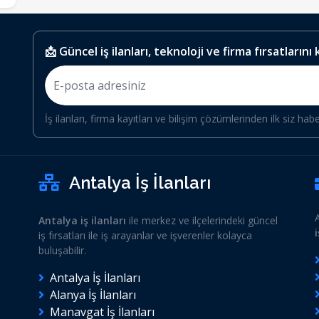
📩 Güncel iş ilanları, teknoloji ve firma fırsatlarını
İş ilanları, firma kayıtları ve bilişim çözümlerinden ilk siz hab
Antalya İş İlanları
Antalya iş ilanları
ile merkez ve ilçelerindeki güncel
iş fırsatları ile iş arayanlar ve işverenler kolayca
buluşabilir.
Antalya İş İlanları
Alanya İş İlanları
Manavgat İş İlanları