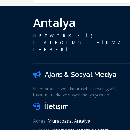
Antalya
NETWORK • İŞ
PLATFORMU • FİRMA
REHBERİ
Ajans & Sosyal Medya
Video prodüksiyon, kurumsal çekimler, grafik
tasarım, marka ve sosyal medya yönetimi
İletişim
Adres:
Muratpaşa, Antalya