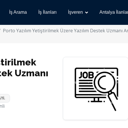
İş Arama
İş İlanları
İşveren
Antalya İlanlar
Porto Yazılım Yetiştirilmek Üzere Yazılım Destek Uzmanı A
ştirilmek
stek Uzmanı
Tİ.
li